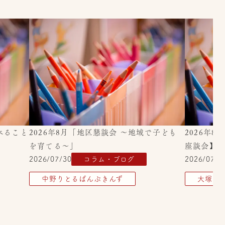
べること
2026年8月「地区懇談会 ～地域で子ども
2026年
を育てる～」
座談会】
2026/07/30
コラム・ブログ
2026/07/2
中野りとるぱんぷきんず
大塚り