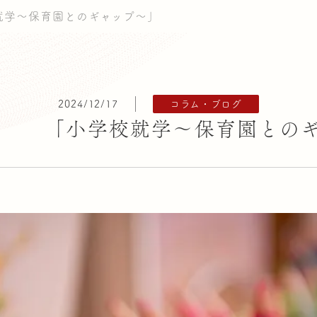
校就学～保育園とのギャップ～」
ピックス
清香会について
園の活動
グループ園一覧
保護者の皆様へ
法
2024/12/17
コラム・ブログ
12月 「小学校就学～保育園との