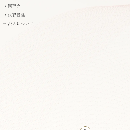
園理念
保育目標
法人について