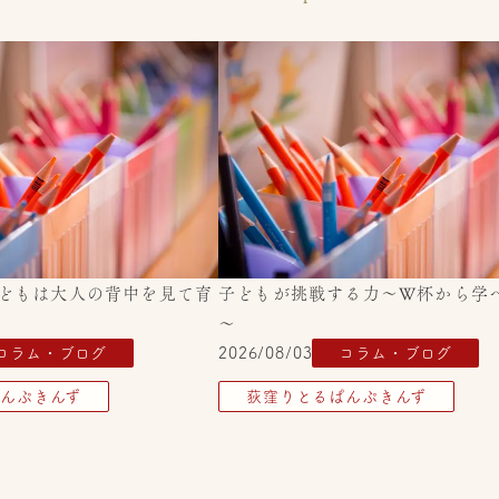
「子どもは大人の背中を見て育
子どもが挑戦する力～W杯から学
～
コラム・ブログ
2026/08/03
コラム・ブログ
んぷきんず
荻窪りとるぱんぷきんず