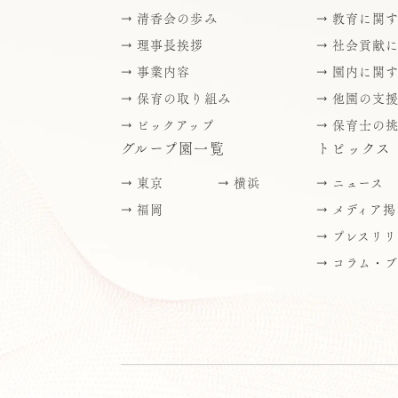
清香会の歩み
教育に関
理事長挨拶
社会貢献
事業内容
園内に関
保育の取り組み
他園の支
ピックアップ
保育士の
グループ園一覧
トピックス
東京
横浜
ニュース
福岡
メディア掲
プレスリリ
コラム・