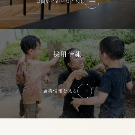
お問い合わせはこちら
2026年6月【最近”心が通った”と感
じる瞬間はありますか？】
2026/07/02
コラム・ブログ
横浜りとるぱんぷきんず
採用情報
Recruit
令和７年度 すくわくプログラム報
告書
企業情報を見る
2026/07/02
コラム・ブログ
荻窪りとるぱんぷきんず