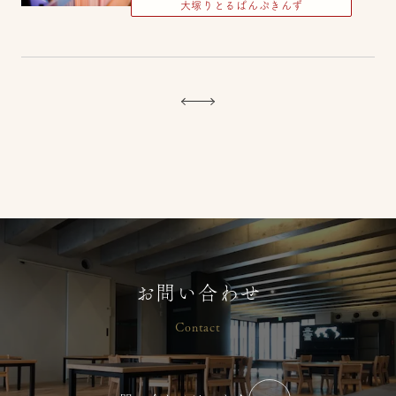
大塚りとるぱんぷきんず
【2026年 夏】小中高生 保育ボラン
ティア募集
2026/07/07
コラム・ブログ
大塚りとるぱんぷきんず
お問い合わせ
2026年7月【まずはやってみる】
2026/07/02
コラム・ブログ
Contact
横浜りとるぱんぷきんず