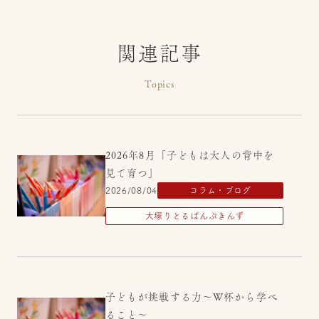
関連記事
Topics
2026年8月「子どもは大人の背中を
見て育つ」
2026/08/04
コラム・ブログ
大塚りとるぱんぷきんず
子どもが挑戦する力～W杯から学べ
ること～