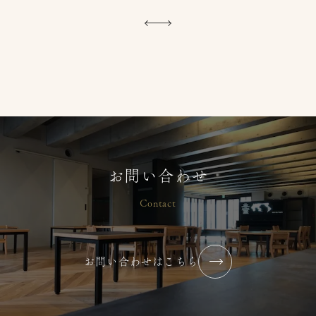
【2026年 夏】小中高生 保育ボラン
ティア募集
2026/07/07
コラム・ブログ
大塚りとるぱんぷきんず
お問い合わせ
2026年7月【まずはやってみる】
2026/07/02
コラム・ブログ
Contact
横浜りとるぱんぷきんず
お問い合わせはこちら
2026年6月【最近”心が通った”と感