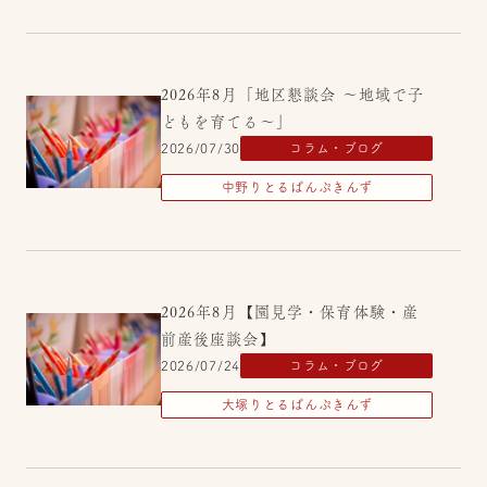
2026年8月「地区懇談会 ～地域で子
どもを育てる～」
2026/07/30
コラム・ブログ
中野りとるぱんぷきんず
2026年8月【園見学・保育体験・産
前産後座談会】
2026/07/24
コラム・ブログ
大塚りとるぱんぷきんず