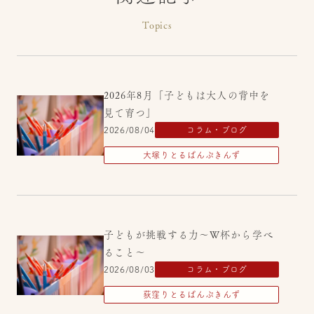
Topics
2026年8月「子どもは大人の背中を
見て育つ」
2026/08/04
コラム・ブログ
大塚りとるぱんぷきんず
子どもが挑戦する力～W杯から学べ
ること～
2026/08/03
コラム・ブログ
荻窪りとるぱんぷきんず