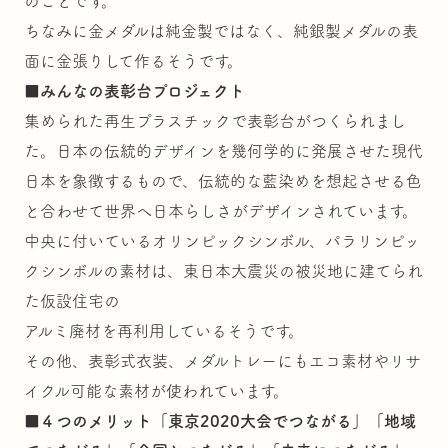
のことです。
ちなみに金メダルは純金製ではなく、純銀製メダルの表
面に金張りして作るそうです。
■
みんなの表彰台プロジェクト
集められた再生プラスチックで表彰台がつくられまし
た。日本の伝統的デザインを幾何学的に発展させた現代
日本を象徴するもので、伝統的な藍染めを想起させる色
と合わせて世界へ日本らしさがデザインされています。
中央に付いているオリンピックシンボル、パラリンピッ
クシンボルの素材は、東日本大震災の被災地に建てられ
た仮設住宅の
アルミ廃材を再利用しているそうです。
その他、表彰式衣装、メダルトレーにもエコ素材やリサ
イクル可能な素材が使われています。
■
４つのメリット
「東京2020大会でつながる」「地域