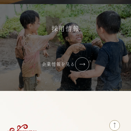
じる瞬間はありますか？】
2026/07/02
コラム・ブログ
横浜りとるぱんぷきんず
採用情報
Recruit
令和７年度 すくわくプログラム報
告書
企業情報を見る
2026/07/02
コラム・ブログ
荻窪りとるぱんぷきんず