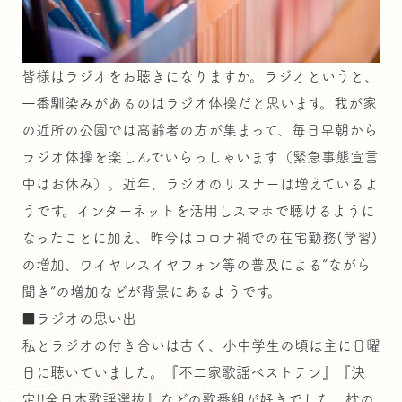
皆様はラジオをお聴きになりますか。ラジオというと、
一番馴染みがあるのはラジオ体操だと思います。我が家
の近所の公園では高齢者の方が集まって、毎日早朝から
ラジオ体操を楽しんでいらっしゃいます（緊急事態宣言
中はお休み）。近年、ラジオのリスナーは増えているよ
うです。インターネットを活用しスマホで聴けるように
なったことに加え、昨今はコロナ禍での在宅勤務(学習)
の増加、ワイヤレスイヤフォン等の普及による”ながら
聞き”の増加などが背景にあるようです。
■ラジオの思い出
私とラジオの付き合いは古く、小中学生の頃は主に日曜
日に聴いていました。『不二家歌謡ベストテン』『決
定!!全日本歌謡選抜』などの歌番組が好きでした。枕の