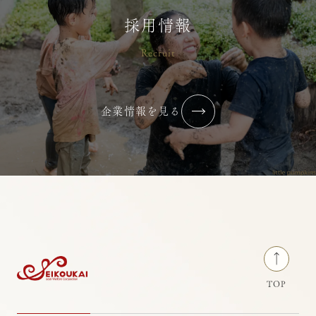
横浜りとるぱんぷきんず
採用情報
Recruit
2026年6月【最近”心が通った”と感
じる瞬間はありますか？】
企業情報を見る
2026/07/02
コラム・ブログ
横浜りとるぱんぷきんず
TOP