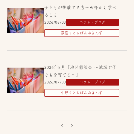
子どもが挑戦する力～W杯から学べ
ること～
2026/08/03
コラム・ブログ
荻窪りとるぱんぷきんず
2026年8月「地区懇談会 ～地域で子
どもを育てる～」
2026/07/30
コラム・ブログ
中野りとるぱんぷきんず
2026年8月【園見学・保育体験・産