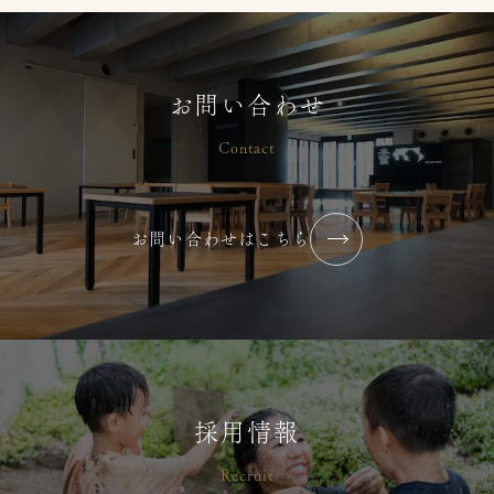
お問い合わせ
2026年7月【まずはやってみる】
2026/07/02
コラム・ブログ
Contact
横浜りとるぱんぷきんず
お問い合わせはこちら
2026年6月【最近”心が通った”と感
じる瞬間はありますか？】
2026/07/02
コラム・ブログ
横浜りとるぱんぷきんず
採用情報
Recruit