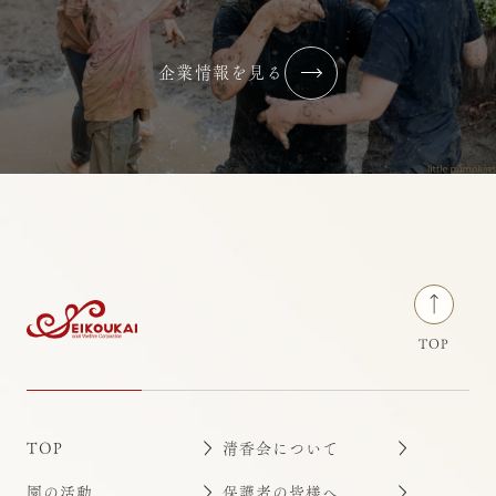
令和７年度 すくわくプログラム報
告書
企業情報を見る
2026/07/02
コラム・ブログ
荻窪りとるぱんぷきんず
TOP
TOP
清香会について
園の活動
保護者の皆様へ