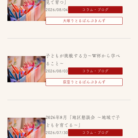
見て育つ」
2026/08/04
コラム・ブログ
大塚りとるぱんぷきんず
子どもが挑戦する力～W杯から学べ
ること～
2026/08/03
コラム・ブログ
荻窪りとるぱんぷきんず
2026年8月「地区懇談会 ～地域で子
どもを育てる～」
2026/07/30
コラム・ブログ