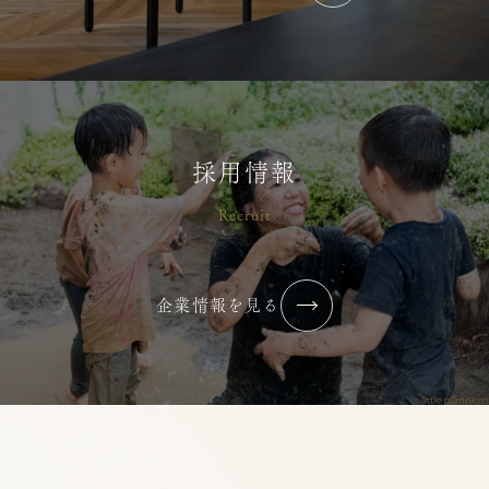
2026年7月【まずはやってみる】
2026/07/02
コラム・ブログ
横浜りとるぱんぷきんず
採用情報
Recruit
2026年6月【最近”心が通った”と感
じる瞬間はありますか？】
企業情報を見る
2026/07/02
コラム・ブログ
横浜りとるぱんぷきんず