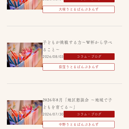
大塚りとるぱんぷきんず
子どもが挑戦する力～W杯から学べ
ること～
2026/08/03
コラム・ブログ
荻窪りとるぱんぷきんず
2026年8月「地区懇談会 ～地域で子
どもを育てる～」
2026/07/30
コラム・ブログ
中野りとるぱんぷきんず