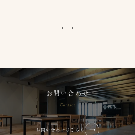
2026年8月【園見学・保育体験・産
前産後座談会】
2026/07/24
コラム・ブログ
大塚りとるぱんぷきんず
【2026年 夏】小中高生 保育ボラン
お問い合わせ
ティア募集
Contact
2026/07/07
コラム・ブログ
大塚りとるぱんぷきんず
お問い合わせはこちら