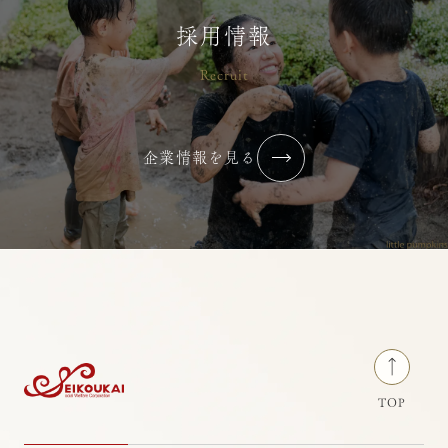
横浜りとるぱんぷきんず
採用情報
Recruit
2026年6月【最近”心が通った”と感
じる瞬間はありますか？】
企業情報を見る
2026/07/02
コラム・ブログ
横浜りとるぱんぷきんず
TOP