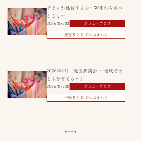
子どもが挑戦する力～W杯から学べ
ること～
2026/08/03
コラム・ブログ
荻窪りとるぱんぷきんず
2026年8月「地区懇談会 ～地域で子
どもを育てる～」
2026/07/30
コラム・ブログ
中野りとるぱんぷきんず
2026年8月【園見学・保育体験・産