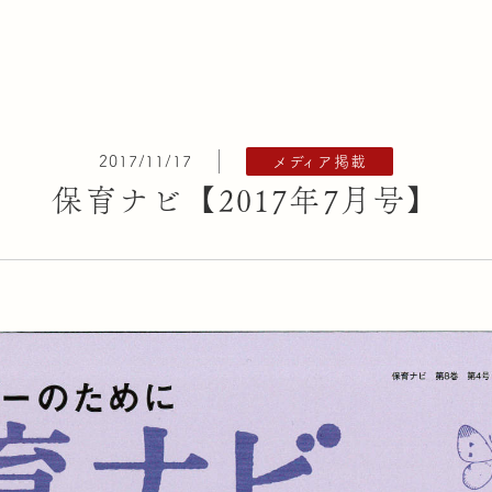
ピックス
清香会について
園の活動
グループ園一覧
保護者の皆様へ
法
2017/11/17
メディア掲載
保育ナビ【2017年7月号】