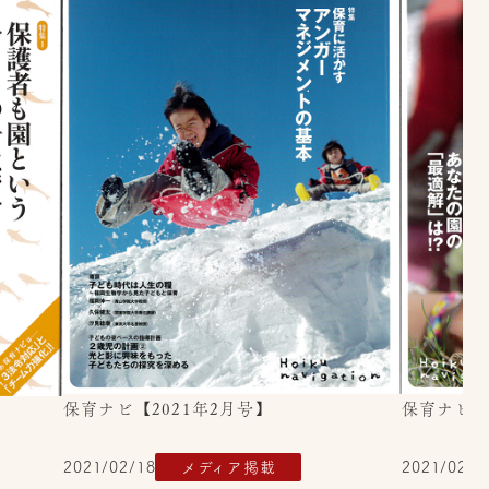
保育ナビ【2021年2月号】
保育ナビ【
2021/02/18
メディア掲載
2021/02/1