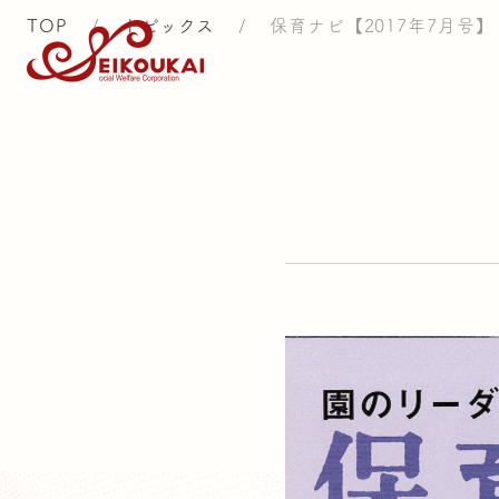
TOP
/
トピックス
/
保育ナビ【2017年7月号】
ト