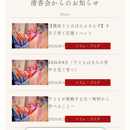
清香会からのお知らせ
News
【横浜りとるぱんぷきんず】９
月子育て応援イベント
2026/8/7
コラム・ブログ
2026年8月「子どもは大人の背
中を見て育つ」
2026/8/4
コラム・ブログ
子どもが挑戦する力～W杯から
学べること～
2026/8/3
コラム・ブログ