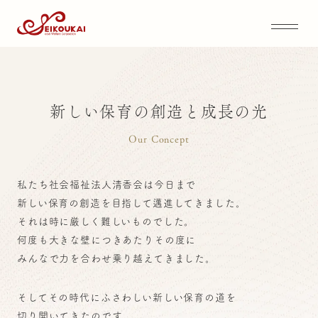
人
は
誰
で
も
心
に
輝
く
光
を
持
っ
て
い
る
。
私たちは「保育を科学する」視点をもち、
新しい保育の創造と成長の光
「現代社会で問題になっていること」
「その問題から想像できる
Our Concept
将来の若者像」を見据え、
今の時代に必要な保育を常に検証し、
私たち社会福祉法人清香会は今日まで
新しい保育の創造を目指して邁進してきました。
実践していきます。
それは時に厳しく難しいものでした。
何度も大きな壁につきあたりその度に
みんなで力を合わせ乗り越えてきました。
そしてその時代にふさわしい新しい保育の道を
切り開いてきたのです。