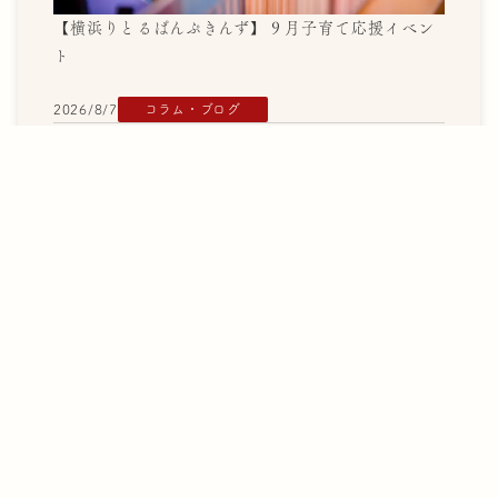
【横浜りとるぱんぷきんず】９月子育て応援イベン
ト
2026/8/7
コラム・ブログ
KOUKAI
S
2026年8月「子どもは大人の背
中を見て育つ」
2026/8/4
コラム・ブログ
子どもが挑戦する力～W杯から
学べること～
2026/8/3
コラム・ブログ
2026年8月「地区懇談会 ～地域
で子どもを育てる～」