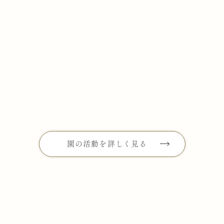
清香会の園では、モンテッソーリ教育や選択制保育を取り
入れ、子どもたちが自分のペースで学べる環境を提供してい
ます。
地域支援や子育て支援を通じて家庭と連携し、食育や花育
など多彩な活動を実施。また、異年齢保育や本物思考を大
切にし、創造力を育むプログラムも行っています。保育の質
向上を目指し、職員研修や柔軟な働き方改革にも注力してい
ます。
園の活動を詳しく見る