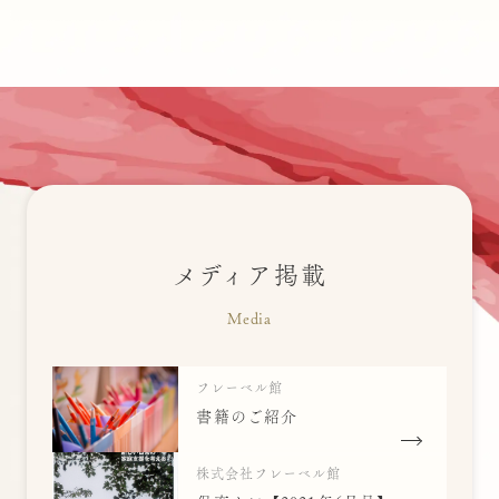
ばにらびぃんず高円寺
中央区立十思保育園
中野りとるぱんぷきんず
千駄ヶ谷りとるぱんぷきんず
大塚りとるぱんぷきんず
横浜りとるぱんぷきんず
清高りとるぱんぷきんず
メディア掲載
荻窪りとるぱんぷきんず
Media
西原りとるぱんぷきんず
高円寺りとるぱんぷきんず
フレーベル館
書籍のご紹介
株式会社フレーベル館