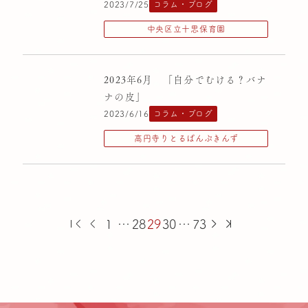
2023/7/25
コラム・ブログ
中央区立十思保育園
2023年6月 「自分でむける？バナ
ナの皮」
2023/6/16
コラム・ブログ
高円寺りとるぱんぷきんず
1
…
28
29
30
…
73