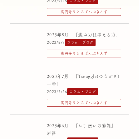
2023/9/25
コラム・ブログ
中央区立十思保育園
高円寺りとるぱんぷきんず
中野りとるぱんぷきんず
千駄ヶ谷りとるぱんぷきんず
2023年8月 「選ぶ力は考える力」
大塚りとるぱんぷきんず
2023/8/9
コラム・ブログ
横浜りとるぱんぷきんず
高円寺りとるぱんぷきんず
清高りとるぱんぷきんず
荻窪りとるぱんぷきんず
2023年7月 「Tsnuggle(つながる)
一歩」
西原りとるぱんぷきんず
2023/7/26
コラム・ブログ
高円寺りとるぱんぷきんず
高円寺りとるぱんぷきんず
2023年6月 「お手伝いの効能」
岩澤