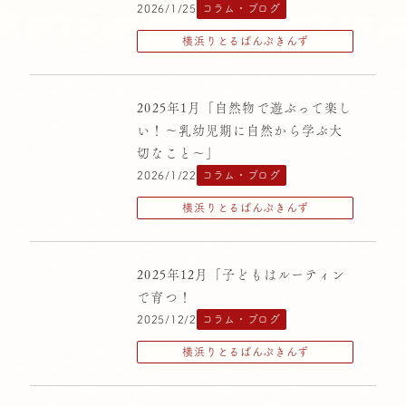
2026/1/25
コラム・ブログ
ばにらびぃんず高円寺
横浜りとるぱんぷきんず
中央区立十思保育園
中野りとるぱんぷきんず
2025年1月「自然物で遊ぶって楽し
千駄ヶ谷りとるぱんぷきんず
い！～乳幼児期に自然から学ぶ大
大塚りとるぱんぷきんず
切なこと～」
2026/1/22
コラム・ブログ
横浜りとるぱんぷきんず
横浜りとるぱんぷきんず
清高りとるぱんぷきんず
荻窪りとるぱんぷきんず
2025年12月「子どもはルーティン
西原りとるぱんぷきんず
で育つ！
高円寺りとるぱんぷきんず
2025/12/2
コラム・ブログ
横浜りとるぱんぷきんず