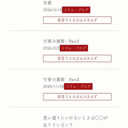
告書
ばにらびぃんず高円寺
2026/3/10
コラム・ブログ
中央区立十思保育園
荻窪りとるぱんぷきんず
中野りとるぱんぷきんず
千駄ヶ谷りとるぱんぷきんず
行事の裏側…Part3
大塚りとるぱんぷきんず
2026/2/2
コラム・ブログ
横浜りとるぱんぷきんず
荻窪りとるぱんぷきんず
清高りとるぱんぷきんず
荻窪りとるぱんぷきんず
行事の裏側 Part2
2025/11/30
コラム・ブログ
西原りとるぱんぷきんず
荻窪りとるぱんぷきんず
高円寺りとるぱんぷきんず
思い通りにいかないときは○○が
足りていない？