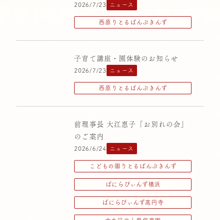
2026/7/23
ニュース
ばにらびぃんず高円寺
西原りとるぱんぷきんず
中央区立十思保育園
中野りとるぱんぷきんず
子育て講座・園体験のお知らせ
千駄ヶ谷りとるぱんぷきんず
2026/7/23
ニュース
大塚りとるぱんぷきんず
西原りとるぱんぷきんず
横浜りとるぱんぷきんず
清高りとるぱんぷきんず
前理事長 大江惠子「お別れの会」
荻窪りとるぱんぷきんず
のご案内
2026/6/24
ニュース
西原りとるぱんぷきんず
こどもの園りとるぱんぷきんず
高円寺りとるぱんぷきんず
ばにらびぃんず横浜
ばにらびぃんず高円寺