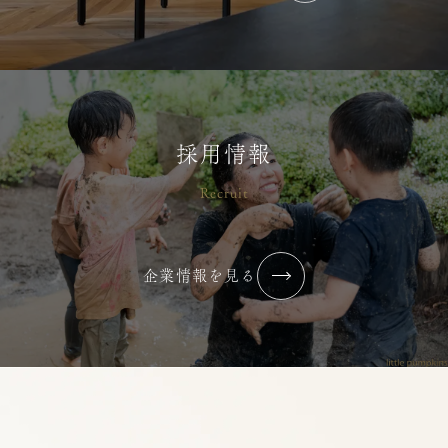
2026年7月【まずはやってみる】
2026/07/02
コラム・ブログ
横浜りとるぱんぷきんず
採用情報
Recruit
2026年6月【最近”心が通った”と感
じる瞬間はありますか？】
企業情報を見る
2026/07/02
コラム・ブログ
横浜りとるぱんぷきんず