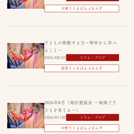
大塚りとるぱんぷきんず
子どもが挑戦する力～W杯から学べ
ること～
2026/08/03
コラム・ブログ
荻窪りとるぱんぷきんず
2026年8月「地区懇談会 ～地域で子
どもを育てる～」
2026/07/30
コラム・ブログ
中野りとるぱんぷきんず