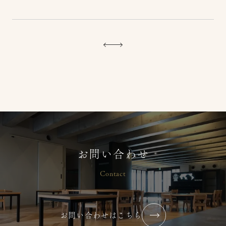
2026年8月【園見学・保育体験・産
前産後座談会】
2026/07/24
コラム・ブログ
大塚りとるぱんぷきんず
【2026年 夏】小中高生 保育ボラン
お問い合わせ
ティア募集
Contact
2026/07/07
コラム・ブログ
大塚りとるぱんぷきんず
お問い合わせはこちら