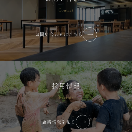
2026/07/02
コラム・ブログ
Contact
横浜りとるぱんぷきんず
お問い合わせはこちら
2026年6月【最近”心が通った”と感
じる瞬間はありますか？】
2026/07/02
コラム・ブログ
横浜りとるぱんぷきんず
採用情報
Recruit
令和７年度 すくわくプログラム報
告書
企業情報を見る
2026/07/02
コラム・ブログ