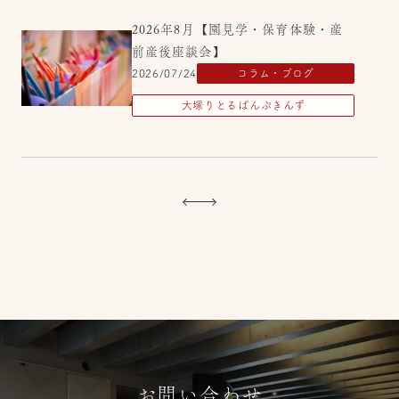
2026年8月【園見学・保育体験・産
前産後座談会】
2026/07/24
コラム・ブログ
大塚りとるぱんぷきんず
【2026年 夏】小中高生 保育ボラン
ティア募集
2026/07/07
コラム・ブログ
大塚りとるぱんぷきんず
お問い合わせ
2026年7月【まずはやってみる】