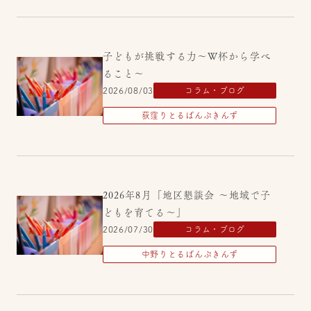
子どもが挑戦する力～W杯から学べ
ること～
2026/08/03
コラム・ブログ
荻窪りとるぱんぷきんず
2026年8月「地区懇談会 ～地域で子
どもを育てる～」
2026/07/30
コラム・ブログ
中野りとるぱんぷきんず