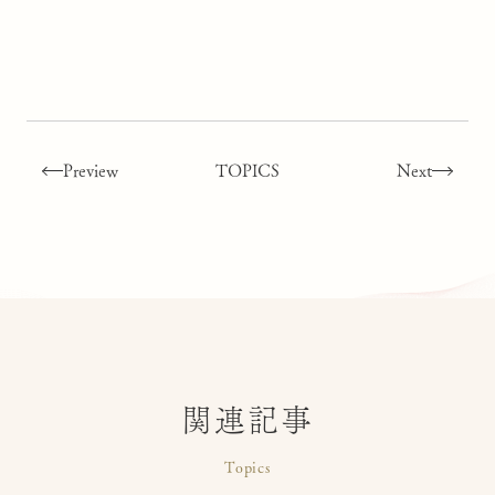
Preview
TOPICS
Next
関連記事
Topics