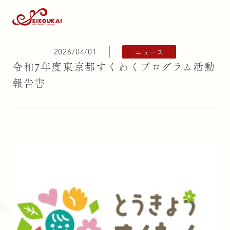
2026/04/01
ニュース
令和7年度東京都すくわくプログラム活動
報告書